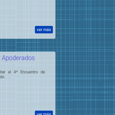
ver más
y Apoderados
itar al 4º Encuentro de
.. ...
ver más