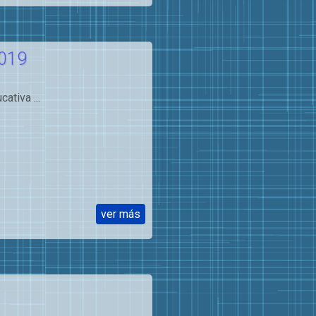
2019
ativa ...
ver más