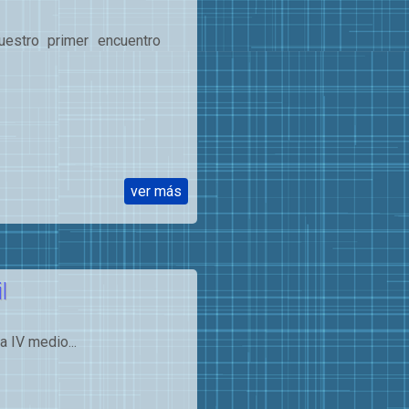
estro primer encuentro
ver más
l
a IV medio...